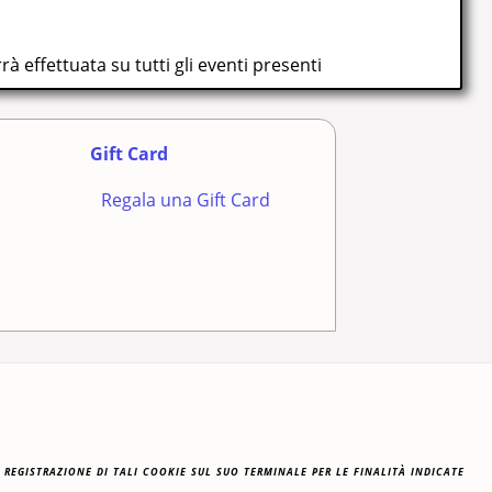
rrà effettuata su tutti gli eventi presenti
Gift Card
Regala una Gift Card
nza - P. IVA 01563080330 - C.F. 91097210339
egistrazione di tali cookie sul suo terminale per le finalità indicate