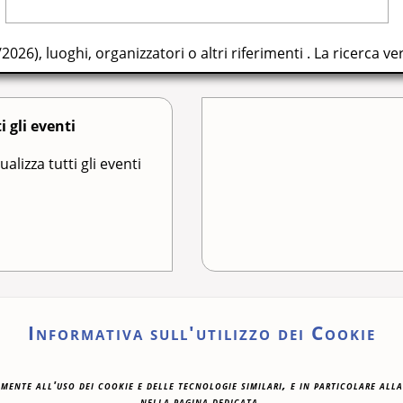
/2026), luoghi, organizzatori o altri riferimenti . La ricerca ve
i gli eventi
ualizza tutti gli eventi
Informativa sull'utilizzo dei Cookie
ta la riproduzione. Teatro Municipale, Via Verdi 41 - Piace
nte all'uso dei cookie e delle tecnologie similari, e in particolare alla r
nella pagina dedicata.